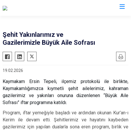
Tokat
Şehit Yakınlarımız ve
Gazilerimizle Büyük Aile Sofrası
Almus
Reşadiye
Artova
Sulusaray
Başçiftlik
Turhal
19.02.2026
Erbaa
Yeşilyurt
Kaymakam Ersin Tepeli, ilçemiz protokolü ile birlikte,
Niksar
Zile
Kaymakamlığımızca kıymetli şehit ailelerimiz, kahraman
Pazar
gazilerimiz ve yakınları onuruna düzenlenen “Büyük Aile
Sofrası” iftar programına katıldı.
Program, iftar yemeğiyle başladı ve ardından okunan Kur’an-ı
Kerim ile devam etti. Şehitlerimiz ve hayatını kaybeden
gazilerimiz için yapılan dualarla sona eren program, birlik ve